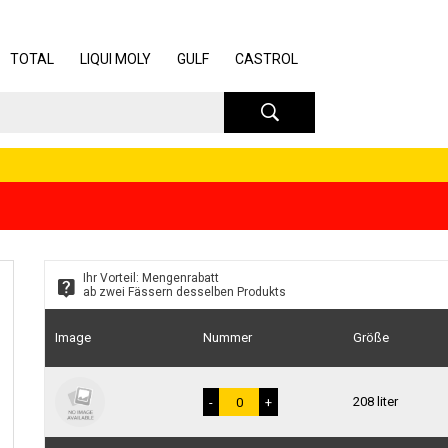
TOTAL
LIQUI MOLY
GULF
CASTROL
Ihr Vorteil: Mengenrabatt
ab zwei Fässern desselben Produkts
Image
Nummer
Größe
208 liter
ext