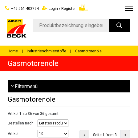
+49 561 402794
Login / Register
Home
Industrieschmierstoffe
Gasmotorenöle
Gasmotorenöle
Filtermenü
Gasmotorenöle
Artikel 1 zu 36 von 36 gesamt
Bestellen nach
Artikel
Previous
Next
«
Seite 1 from 3
»